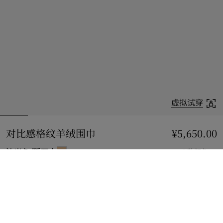
虚拟试穿
对比感格纹羊绒围巾
价格 ¥5,650.00
¥5,650.00
沙米色/砾石白
6 款颜色
加入购物袋
立即购买
使用花呗分期，最低每月还款¥506.15。
了解更多