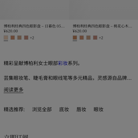
博柏利经典四色眼影盘 – 日暮色 05 号
博柏利经典四色眼影盘 – 桃花心木色 06 号
¥620.00
¥620.00
+
2
+
2
博柏利经典四色眼影盘 – 日暮色 05 号, ¥620.00
博柏利经典四色眼影盘 – 桃花心木色 0
精彩呈献博柏利女士眼部
彩妆
系列。
芸集眼妆笔、睫毛膏和眼线笔等多元精品，灵感源自品牌典
藏历史。
阅读更多
博柏利经典四色眼影盘作为标志性眼影盘亮眼登场，涵括缤
纷品牌典藏色调；亦推出博柏利卷翘密扇猫眼睫毛膏，轻松
精选推荐:
浏览全部
底妆
唇妆
眼妆
缔造经典猫眼造型。于官网一览全线系列设计，尊享免费配
送和退货服务。亦可作为精美
礼品
，尊享礼品包装服务。
立即订阅