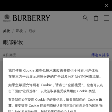
立即订阅
订阅获取
Burberry
品牌资
讯。
跳转至主目录
跳转至页脚
美妆
/
彩妆
/
眼妆
眼部彩妆
4 件商品
筛选 & 排序
即将推出
我们使用 Cookie 和类似技术来改善并提供个性化用户体验、
在第三方平台展示您感兴趣的广告以及分析我们的网络流量。
如果您希望允许所有 Cookie，请点击“全部接受”。
您也可以点
击下面的“让我选择”，以此选取要接受或禁用的 Cookie 类型。
有关我们如何使用 Cookie 的详细信息，请参阅我们的
Cookie 政
策
。接受该等 Cookie 即表明您确认并同意我们在您居住的国家/地
区以外的所在地处理、转移和储存您的个人信息。