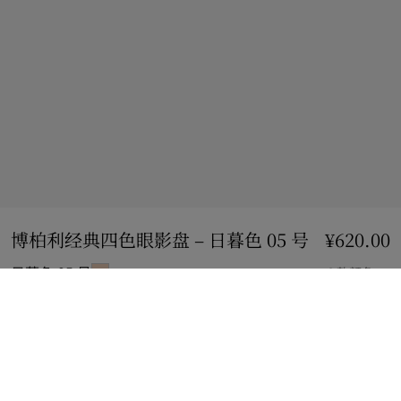
博柏利经典四色眼影盘 – 日暮色 05 号
价格 ¥620.
¥620.00
日暮色 05 号
6 款颜色
加入购物袋
立即购买
使用花呗分期，最低每月还款¥55.54。
了解更多