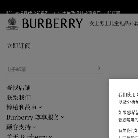
即时掌握品牌全新系列、广告大片及设计故事资讯
即时
立即订阅
掌握
女士
男士
儿童
礼品
外套
品牌
全新
跳转至主目录
跳转至页脚
系
列、
立即订阅
广告
大片
及设
计故
电子邮箱
事资
讯
查找店铺
我们使用 
联系我们
以及分析
博柏利故事
如果您希望
Burberry 尊享服务
受或禁用的 
顾客支持
有关我们如
关于 Burberry
并同意我