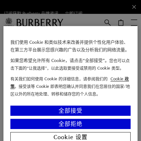
订阅获取 Burberry 品牌资讯。
订阅获取
立即订阅
Burberry
品牌资
讯。
跳转至主目录
跳转至页脚
立即订阅
我们使用 Cookie 和类似技术来改善并提供个性化用户体验、
在第三方平台展示您感兴趣的广告以及分析我们的网络流量。
如果您希望允许所有 Cookie，请点击“全部接受”。
您也可以点
电子邮箱
击下面的“让我选择”，以此选取要接受或禁用的 Cookie 类型。
有关我们如何使用 Cookie 的详细信息，请参阅我们的
Cookie 政
查找店铺
策
。接受该等 Cookie 即表明您确认并同意我们在您居住的国家/地
区以外的所在地处理、转移和储存您的个人信息。
联系我们
博柏利故事
全部接受
Burberry 尊享服务
全部拒绝
顾客支持
关于 Burberry
Cookie 设置