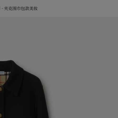
 · 夹克
围巾
包款
美妆