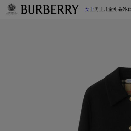
女士
男士
儿童
礼品
外套
跳转至主目录
跳转至页脚