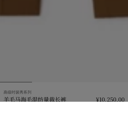
高级时装秀系列
羊毛马海毛混纺量裁长裤
价格 ¥10,250.00
¥10,250.00
高级时
榛子棕
选择尺码: