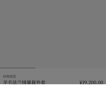
经典版型
羊毛法兰绒量裁外套
价格 ¥19,200.00
¥19,200.00
经典版型
鲜尚灰
选择尺码: