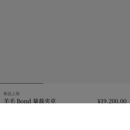
新品上架
羊毛 Bond 量裁夹克
价格 ¥19,200.00
¥19,200.00
新品上架
铁灰色
3 款颜色
选择尺码: