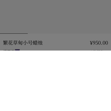
繁花草甸小号蜡烛
价格 ¥950.00
¥950.00
缎带紫
6 款颜色
到货时通知我
如果商品恢复库存
通知我
或
查看精品店库存
。
查看精品店库存
查看您邻近 Burberry 店铺的库存情况
礼品包装