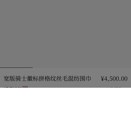
宽版骑士徽标拼格纹丝毛混纺围巾
价格 ¥4,500.00
¥4,500.00
蝴蝶结粉
9 款颜色
加入购物袋
立即购买
使用花呗分期，最低每月还款¥403.13。
了解更多