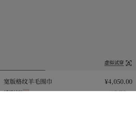
虚拟试穿
宽版格纹羊毛围巾
价格 ¥4,050.00
¥4,050.00
蝴蝶结粉
15 款颜色
加入购物袋
立即购买
使用花呗分期，最低每月还款¥362.81。
了解更多