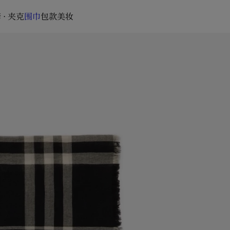
 · 夹克
围巾
包款
美妆