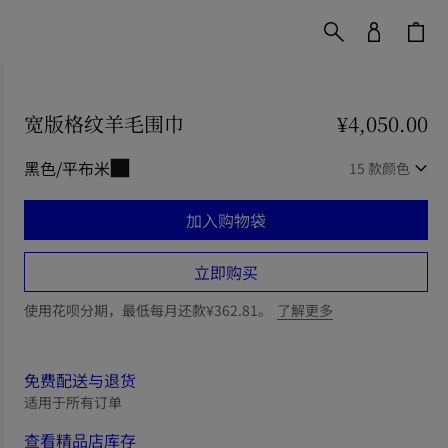
宽版格纹羊毛围巾
价格 ¥4,050.00
¥4,050.00
黑色/平布米
15 款颜色
加入购物袋
立即购买
使用花呗分期，最低每月还款¥362.81。
了解更多
免费配送与退货
适用于所有订单
查看精品店库存