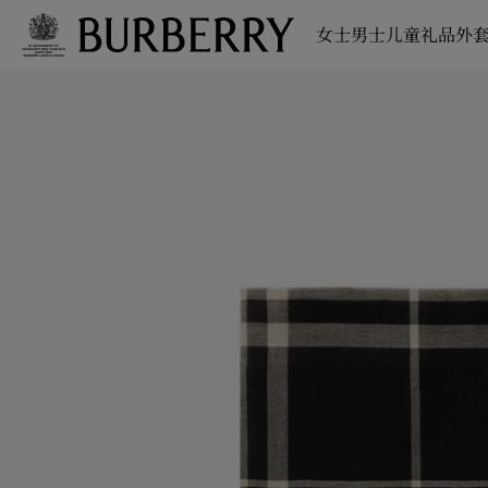
女士
男士
儿童
礼品
外套
跳转至主目录
跳转至页脚