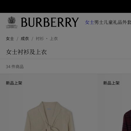
立即订阅
即时
掌握
女士
男士
儿童
礼品
外套
品牌
全新
跳转至主目录
跳转至页脚
系
女士
/
成衣
/
衬衫 · 上衣
列、
广告
女士衬衫及上衣
大片
及设
34 件商品
计故
事资
讯
新品上架
新品上架