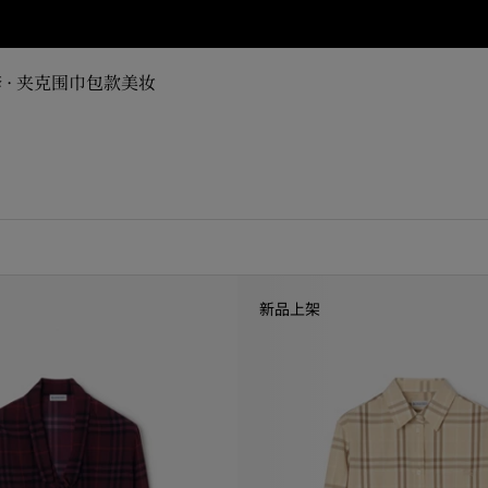
 · 夹克
围巾
包款
美妆
新品上架