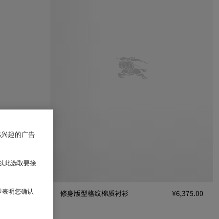
感兴趣的广告
以此选取要接
 即表明您确认
¥6,675.00
修身版型格纹棉质衬衫
¥6,375.00
00
修身版型格纹棉质衬衫, ¥6,375.00