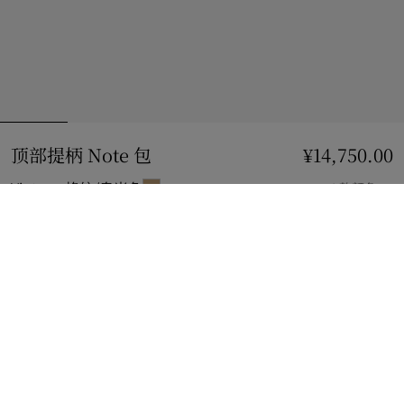
顶部提柄 Note 包
价格 ¥14,750.00
¥14,750.00
Vintage 格纹/皂米色
4 款颜色
到货时通知我
如果商品恢复库存
通知我
或
查看精品店库存
。
查看精品店库存
查看您邻近 Burberry 店铺的库存情况
礼品包装