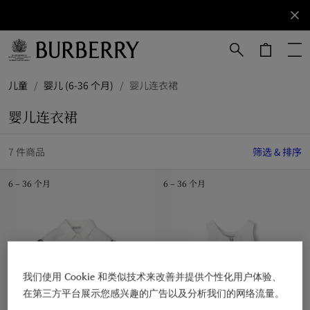
立即订阅
订阅获取
Burberry
品牌资
讯。
跳转至主目录
跳转至页脚
儿童
/
婴儿 (6-36 个月)
/
婴儿连衣裙
婴儿连衣裙
7 件商品
筛选 & 排序
6 – 36 个月
6 – 36 个月
我们使用 Cookie 和类似技术来改善并提供个性化用户体验、
在第三方平台展示您感兴趣的广告以及分析我们的网络流量。