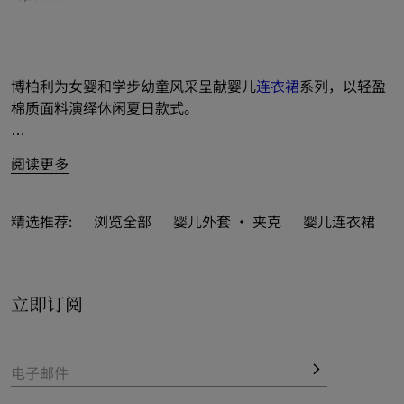
格纹棉质连衣裙, ¥3,300.00
博柏利为女婴和学步幼童风采呈献婴儿
连衣裙
系列，以轻盈
棉质面料演绎休闲夏日款式。
精选无袖连衣裙和褶饰设计等童趣之选，融入新季和经典 
阅读更多
Burberry 格纹，亦巧缀品牌马术骑士徽标（EKD）。
精选推荐:
浏览全部
婴儿外套 · 夹克
婴儿连衣裙
立即订阅
电子邮件