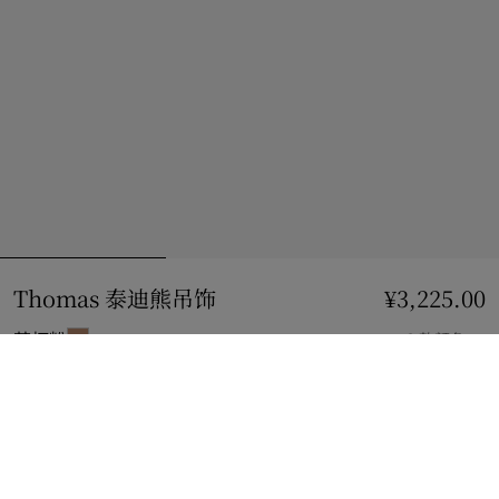
Thomas 泰迪熊吊饰
价格 ¥3,225.00
¥3,225.00
茶杯粉
2 款颜色
加入购物袋
立即购买
使用花呗分期，最低每月还款¥288.91。
了解更多