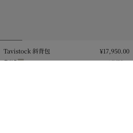
Tavistock 斜背包
价格 ¥17,950.00
¥17,950.00
皂米色
2 款颜色
到货时通知我
如果商品恢复库存
通知我
或
查看精品店库存
。
查看精品店库存
查看您邻近 Burberry 店铺的库存情况
礼品包装