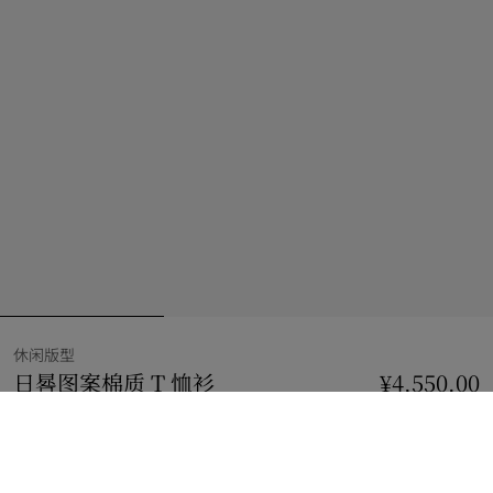
休闲版型
日晷图案棉质 T 恤衫
价格 ¥4,550.00
休闲版型
¥4,550.00
黑色
2 款颜色
选择尺码: