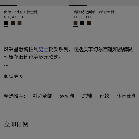
皮革 Ledger 骑士靴
蜡脂反绒面革 Ledger 靴
¥11,300.00
¥11,300.00
皮革 Ledger 骑士靴, ¥11,300.00
蜡脂反绒面革 Ledger 靴, ¥11,300
风采呈献博柏利
男士
靴款系列，涵括皮革切尔西靴和品牌徽
标压花低筒靴等多元款式。
马术骑士徽标（EKD）亮眼点睛，融入毛羊皮靴和正装款式
阅读更多
设计，尽展品牌典藏元素风范。
推出适配四季型格的新季精品，于风雨天气和暖阳时节守护
精选推荐:
浏览全部
运动鞋
凉鞋
靴款
休闲便鞋 
绅士格调。
经典款式呈现黑色、棕色和白色等隽永色调，亦以缤纷新季
立即订阅
配色活力演绎。精选皮革、反绒面革和橡胶面料匠心打造，
点亮轻盈步履之姿。