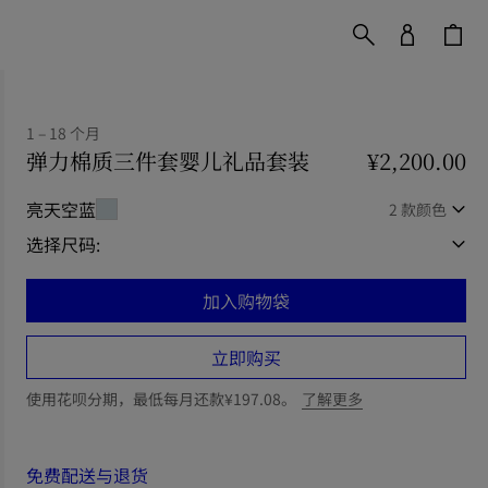
1 – 18 个月
弹力棉质三件套婴儿礼品套装
价格 ¥2,200.00
¥2,200.00
1 
亮天空蓝
2 款颜色
选择尺码:
加入购物袋
立即购买
使用花呗分期，最低每月还款¥197.08。
了解更多
免费配送与退货