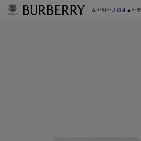
女士
男士
儿童
礼品
外套
跳转至主目录
跳转至页脚