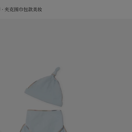
 · 夹克
围巾
包款
美妆