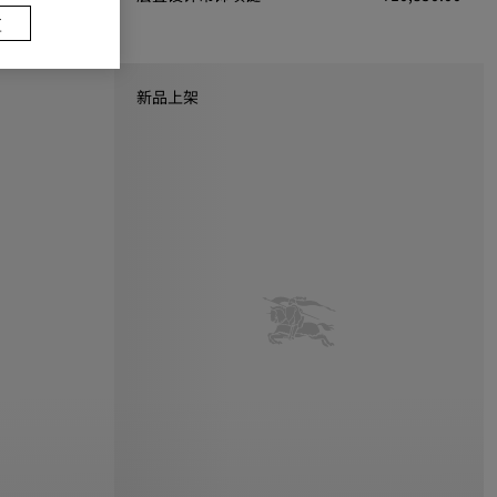
置
0
层叠设计吊饰项链, ¥10,850.00
新品上架