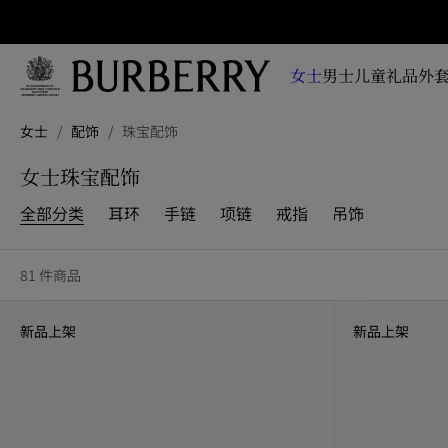
立即订阅
即时
掌握
女士
男士
儿童
礼品
外套
品牌
全新
跳转至主目录
跳转至页脚
系
女士
/
配饰
/
珠宝配饰
列、
广告
女士珠宝配饰
大片
及设
全部分类
耳环
手链
项链
戒指
吊饰
计故
事资
讯
81 件商品
新品上架
新品上架