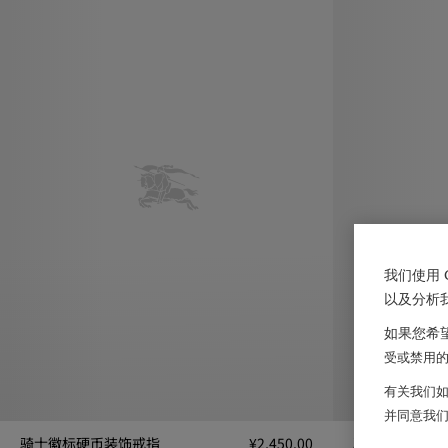
我们使用 
以及分析
如果您希望
受或禁用的 
有关我们如
并同意我
骑士徽标硬币装饰戒指
¥2,450.00
骑士徽标硬币