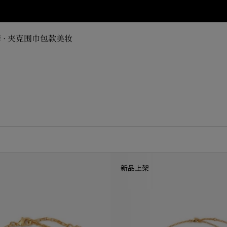
 · 夹克
围巾
包款
美妆
新品上架