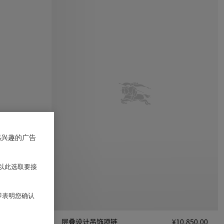
感兴趣的广告
以此选取要接
 即表明您确认
¥3,850.00
层叠设计吊饰项链
¥10,850.00