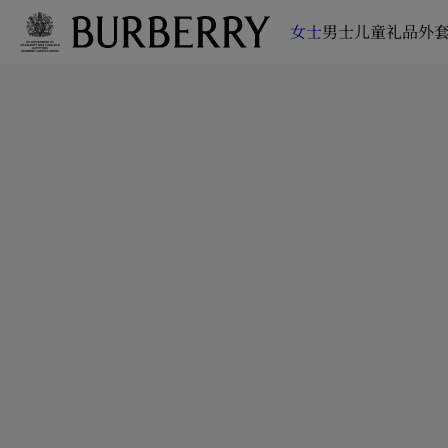
女士
男士
儿童
礼品
外套
跳转至主目录
跳转至页脚