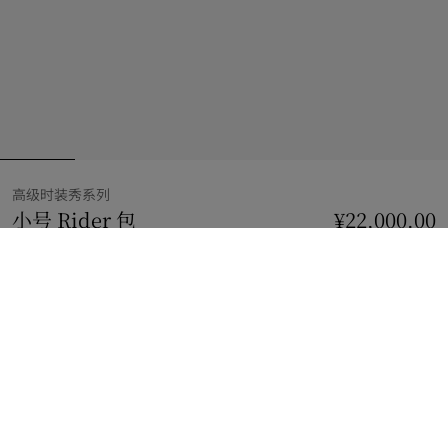
高级时装秀系列
小号 Rider 包
价格 ¥22,000.00
高级时装秀系列
¥22,000.00
泥炭棕
2 款颜色
到货时通知我
如果商品恢复库存
通知我
或
查看精品店库存
。
查看精品店库存