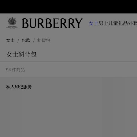
立即订阅
即时
掌握
女士
男士
儿童
礼品
外套
品牌
全新
跳转至主目录
跳转至页脚
系
女士
/
包款
/
斜背包
列、
广告
女士斜背包
大片
及设
94 件商品
计故
事资
讯
私人印记服务