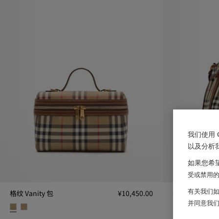
我们使用 
以及分析
如果您希望
受或禁用的 
有关我们如
格纹 Vanity 包
¥10,450.00
小号格纹水桶
并同意我
小号格纹水桶包, ¥
格纹 Vanity 包, ¥10,450.00