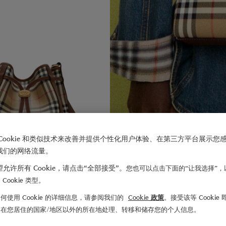
Cookie 和类似技术来改善并提供个性化用户体验、在第三方平台展示您
我们的网络流量。
允许所有 Cookie，请点击“全部接受”。
您也可以点击下面的“让我选择”，
Cookie 类型。
何使用 Cookie 的详细信息，请参阅我们的
Cookie 政策
。接受该等 Cookie
包
¥16,950.00
们在您居住的国家/地区以外的所在地处理、转移和储存您的个人信息。
16,950.00