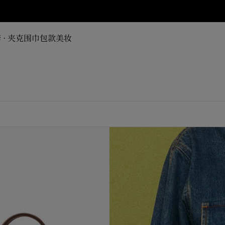
 · 夹克
围巾
包款
美妆