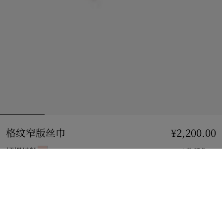
格纹窄版丝巾
价格 ¥2,200.00
¥2,200.00
蝴蝶结粉
4 款颜色
加入购物袋
立即购买
使用花呗分期，最低每月还款¥197.08。
了解更多