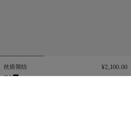
丝质领结
价格 ¥2,100.00
¥2,100.00
黑色
加入购物袋
立即购买
使用花呗分期，最低每月还款¥188.13。
了解更多