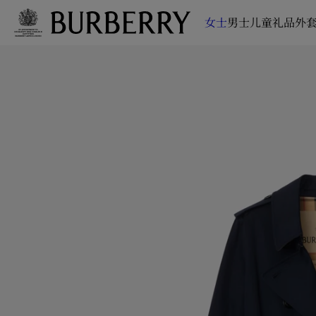
女士
男士
儿童
礼品
外套
跳转至主目录
跳转至页脚