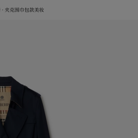
 · 夹克
围巾
包款
美妆