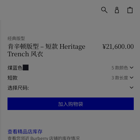
经典版型
肯辛顿版型 – 短款 Heritage
¥21,600.00
Trench 风衣
价格 ¥21,600.00
经典版型
煤蓝色
5 款颜色
短款
3 款长度
选择尺码:
加入购物袋
查看精品店库存
查看您邻近 Burberry 店铺的库存情况