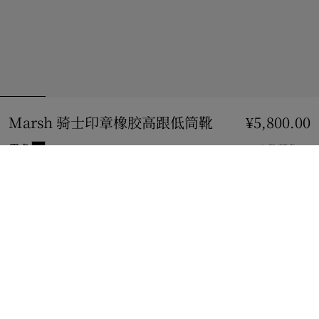
Marsh 骑士印章橡胶高跟低筒靴
价格 ¥5,800.00
¥5,800.00
黑色
2 款颜色
选择尺码:
选择尺码
查看精品店库存
查看您邻近 Burberry 店铺的库存情况
礼品包装