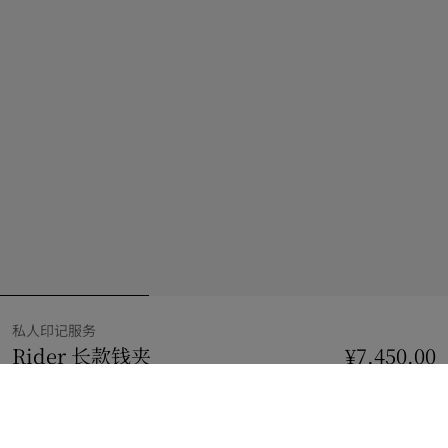
私人印记服务
Rider 长款钱夹
价格 ¥7,450.00
私人印记服务
¥7,450.00
黑色
到货时通知我