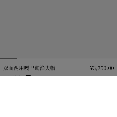
双面两用嘎巴甸渔夫帽
价格 ¥3,750.00
¥3,750.00
黑色/沙米色
3 款颜色
选择尺码:
选择尺码
立即购买