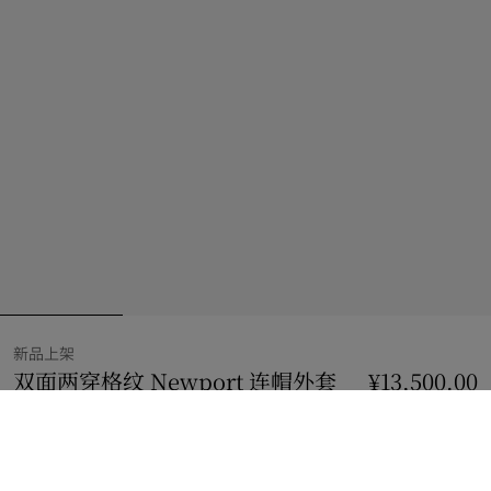
新品上架
双面两穿格纹 Newport 连帽外套
价格 ¥13,500.0
¥13,500.00
铁灰色
6 款颜色
选择尺码: