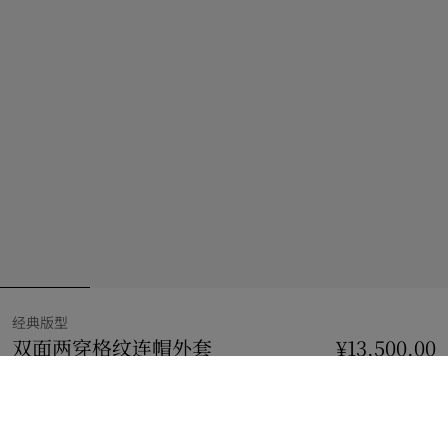
经典版型
双面两穿格纹连帽外套
价格 ¥13,500.00
¥13,500.00
经典版型
黑色
选择尺码: