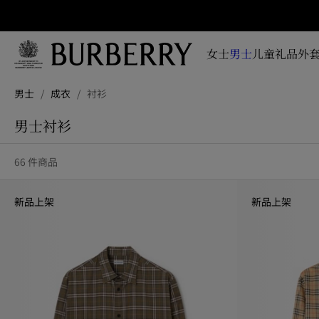
立即订阅
即时
掌握
女士
男士
儿童
礼品
外套
品牌
全新
跳转至主目录
跳转至页脚
系
男士
/
成衣
/
衬衫
列、
广告
男士衬衫
大片
及设
66 件商品
计故
事资
讯
新品上架
新品上架