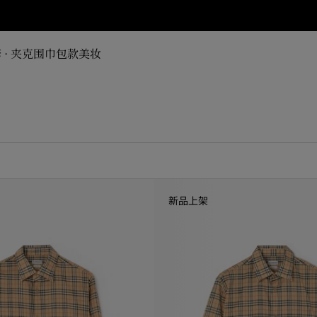
 · 夹克
围巾
包款
美妆
新品上架