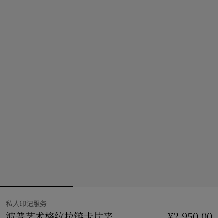
私人印记服务
波普艺术格纹拉链卡片夹
价格 ¥2,950.00
¥2,950.00
私人印