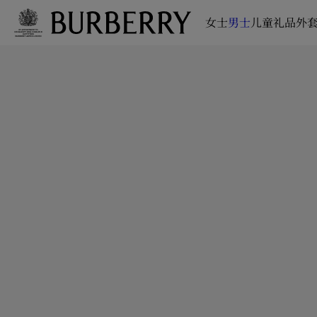
女士
男士
儿童
礼品
外套
跳转至主目录
跳转至页脚