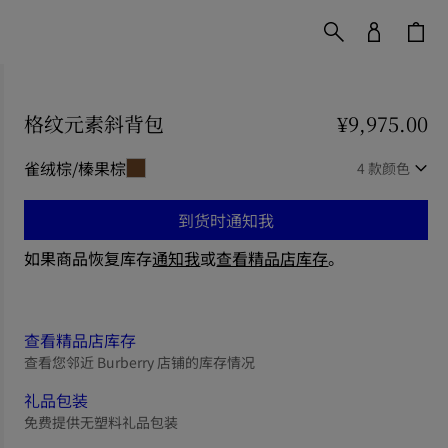
格纹元素斜背包
价格 ¥9,975.00
¥9,975.00
雀绒棕/榛果棕
4 款颜色
到货时通知我
如果商品恢复库存
通知我
或
查看精品店库存
。
查看精品店库存
查看您邻近 Burberry 店铺的库存情况
礼品包装
免费提供无塑料礼品包装