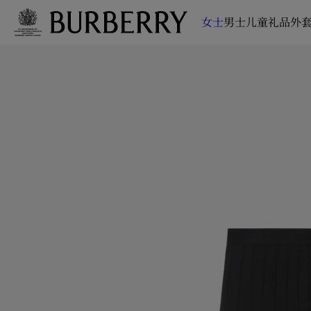
女士
男士
儿童
礼品
外套
跳转至主目录
跳转至页脚