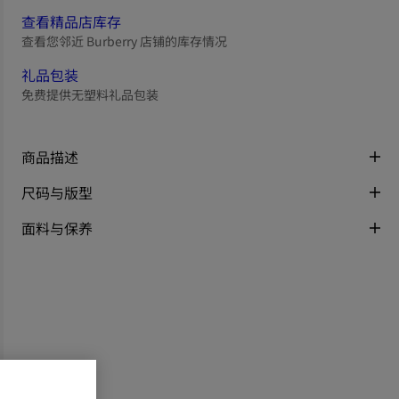
查看精品店库存
查看您邻近 Burberry 店铺的库存情况
礼品包装
免费提供无塑料礼品包装
商品描述
尺码与版型
面料与保养