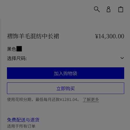
褶饰羊毛混纺中长裙
价格 ¥14,300.00
¥14,300.00
黑色
选择尺码:
加入购物袋
立即购买
使用花呗分期，最低每月还款¥1281.04。
了解更多
免费配送与退货
适用于所有订单