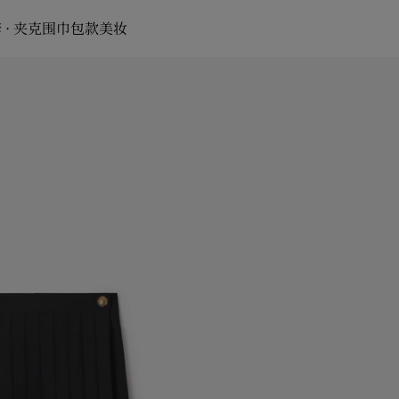
 · 夹克
围巾
包款
美妆