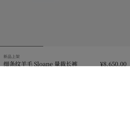
新品上架
细条纹羊毛 Sloane 量裁长裤
价格 ¥8,650.00
¥8,650.00
新品
泥土棕/棉白色
2 款颜色
选择尺码:
选择尺码
查看精品店库存