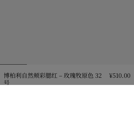
博柏利自然颊彩腮红 – 玫瑰牧原色 32
¥510.00
号
价格 ¥510.00
玫瑰牧原色
5 款颜色
加入购物袋
立即购买