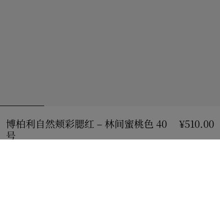
博柏利自然颊彩腮红 – 林间蜜桃色 40
¥510.00
号
价格 ¥510.00
林间蜜桃色
5 款颜色
加入购物袋
立即购买