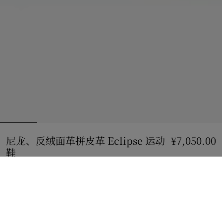
尼龙、反绒面革拼皮革 Eclipse 运动
¥7,050.00
鞋
价格 ¥7,050.00
亚麻米/银色
3 款颜色
选择尺码:
选择尺码