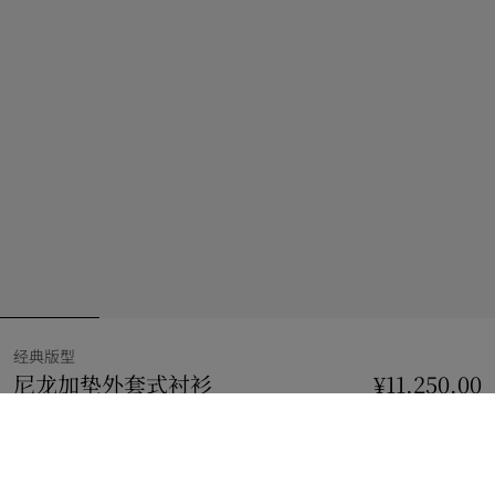
经典版型
尼龙加垫外套式衬衫
价格 ¥11,250.00
¥11,250.00
经典版型
黑色
选择尺码: