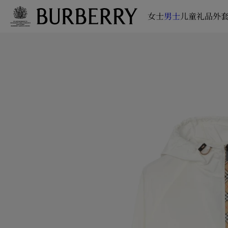
女士
男士
儿童
礼品
外套
跳转至主目录
跳转至页脚