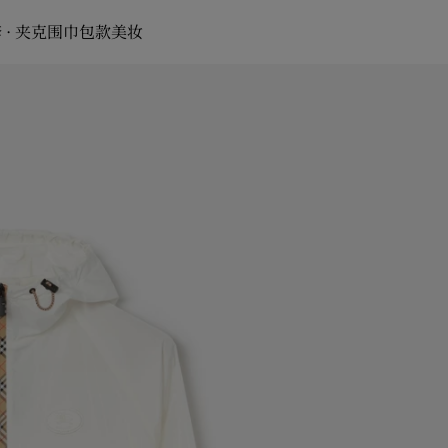
 · 夹克
围巾
包款
美妆