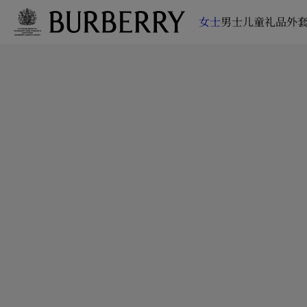
女士
男士
儿童
礼品
外套
跳转至主目录
跳转至页脚