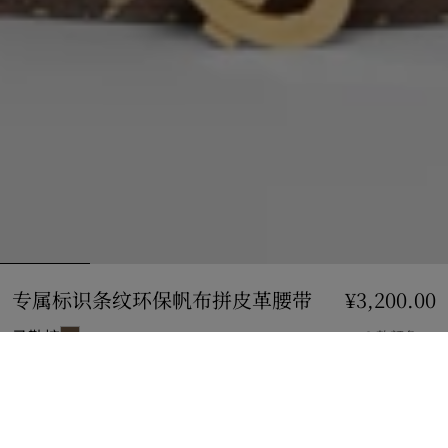
专属标识条纹环保帆布拼皮革腰带
价格 ¥3,200.00
¥3,200.00
马勒棕
2 款颜色
选择尺码:
选择尺码