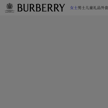
女士
男士
儿童
礼品
外套
跳转至主目录
跳转至页脚