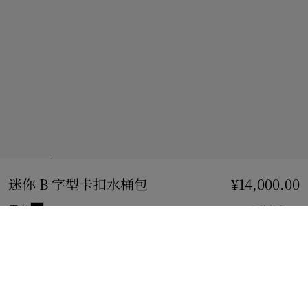
迷你 B 字型卡扣水桶包
价格 ¥14,000.00
¥14,000.00
黑色
2 款颜色
加入购物袋
立即购买
使用花呗分期，最低每月还款¥1254.17。
了解更多