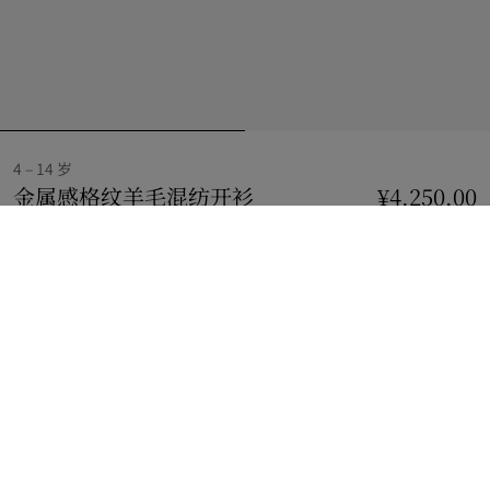
4 – 14 岁
金属感格纹羊毛混纺开衫
价格 ¥4,250.00
¥4,250.00
4 – 14 
牛仔布白
2 款颜色
选择尺码:
选择尺码
查看精品店库存
查看您邻近 Burberry 店铺的库存情况