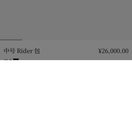
中号 Rider 包
价格 ¥26,000.00
¥26,000.00
黑色
到货时通知我
如果商品恢复库存
通知我
或
查看精品店库存
。
查看精品店库存
查看您邻近 Burberry 店铺的库存情况
礼品包装