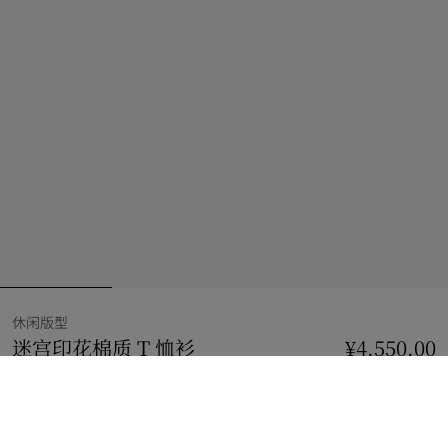
休闲版型
迷宫印花棉质 T 恤衫
价格 ¥4,550.00
休闲版型
¥4,550.00
黑色
2 款颜色
选择尺码: